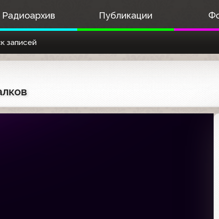
Радиоархив
Публикации
Ф
к записей
алков