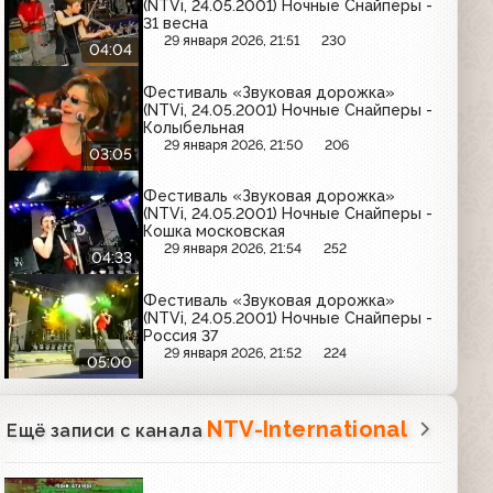
(NTVi, 24.05.2001) Ночные Снайперы -
31 весна
29 января 2026, 21:51
230
04:04
Фестиваль «Звуковая дорожка»
(NTVi, 24.05.2001) Ночные Снайперы -
Колыбельная
29 января 2026, 21:50
206
03:05
Фестиваль «Звуковая дорожка»
(NTVi, 24.05.2001) Ночные Снайперы -
Кошка московская
29 января 2026, 21:54
252
04:33
Фестиваль «Звуковая дорожка»
(NTVi, 24.05.2001) Ночные Снайперы -
Россия 37
29 января 2026, 21:52
224
05:00
NTV-International
Ещё записи с канала