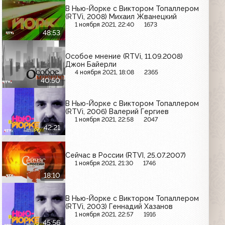
В Нью-Йорке с Виктором Топаллером
(RTVi, 2008) Михаил Жванецкий
1 ноября 2021, 22:40
1673
48:53
Особое мнение (RTVi, 11.09.2008)
Джон Байерли
4 ноября 2021, 18:08
2365
40:50
В Нью-Йорке с Виктором Топаллером
(RTVi, 2006) Валерий Гергиев
1 ноября 2021, 22:58
2047
42:21
Сейчас в России (RTVI, 25.07.2007)
1 ноября 2021, 21:30
1746
18:10
В Нью-Йорке с Виктором Топаллером
(RTVi, 2003) Геннадий Хазанов
1 ноября 2021, 22:57
1916
45:56