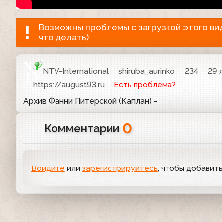
Возможны проблемы с загрузкой этого виде
что делать)
NTV-International
shiruba_aurinko
234
29 
https://august93.ru
Есть проблема?
Архив Фанни Питерской (Каплан) -
0
Комментарии
Войдите
или
зарегистрируйтесь
, чтобы добавит