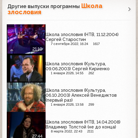
Школа
Другие выпуски программы
злословия
Школа злословия (НТВ, 11.12.2004)
Сергей Старостин
7 сентября 2022, 16:24
1617
21:10
Школа злословия (Культура,
09.06.2003) Сергей Кириенко
1 января 2026, 14:55
262
Школа злословия (Культура,
06.10.2003) Алексей Венедиктов
(первый раз)
1 января 2026, 13:58
299
Школа злословия (НТВ, 14.04.2008)
Владимир Толстой (не до конца)
8 марта 2022, 22:43
2111
27:44