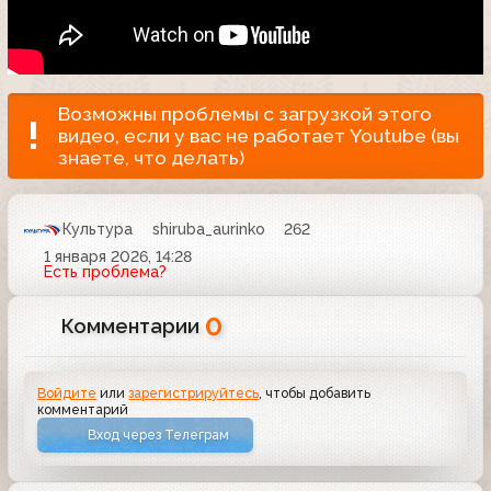
Возможны проблемы с загрузкой этого
видео, если у вас не работает Youtube (вы
знаете, что делать)
Культура
shiruba_aurinko
262
1 января 2026, 14:28
Есть проблема?
0
Комментарии
Войдите
или
зарегистрируйтесь
, чтобы добавить
комментарий
Вход через Телеграм