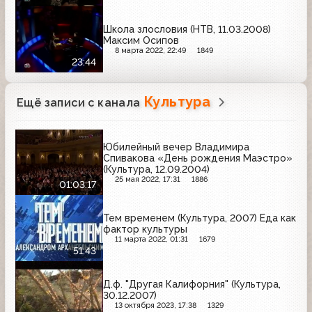
Школа злословия (НТВ, 11.03.2008)
Максим Осипов
8 марта 2022, 22:49
1849
23:44
Культура
Ещё записи с канала
Юбилейный вечер Владимира
Спивакова «День рождения Маэстро»
(Культура, 12.09.2004)
25 мая 2022, 17:31
1886
01:03:17
Тем временем (Культура, 2007) Еда как
фактор культуры
11 марта 2022, 01:31
1679
51:43
Д.ф. "Другая Калифорния" (Культура,
30.12.2007)
13 октября 2023, 17:38
1329