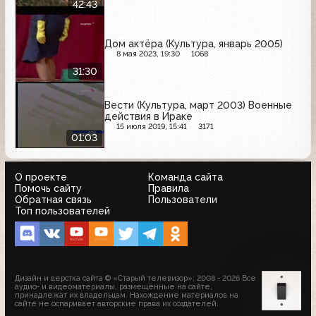
42:43
Дом актёра (Культура, январь 2005)
8 мая 2023, 19:30
1068
31:30
Вести (Культура, март 2003) Военные
действия в Ираке
15 июля 2019, 15:41
3171
01:03
О проекте
Команда сайта
Помочь сайту
Правила
Обратная связь
Пользователи
Топ пользователей
Дизайн и верстка сайта © «Старый телевизор»; 2008 - 2026 Все
аудио- и видеоматериалы, размещённые на сайте,
принадлежат их владельцам. Нахождение материалов на
сайте не оспаривает авторские права их создателей.