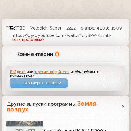
ТВС
Volodich_Super
2222
5 апреля 2016, 15:09
https://www.youtube.com/watch?v=yBPAYklLmLk
Есть проблема?
0
Комментарии
Войдите
или
зарегистрируйтесь
, чтобы добавить
комментарий
Вход через Телеграм
Земля-
Другие выпуски программы
воздух
Земля-Воздух (ТВ-6, 11.11.2001)