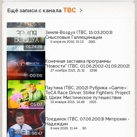
ТВС
Ещё записи с канала
Земля-Воздух (ТВС, 15.03.2003)
Смысловые Галлюцинации
5 апреля 2016, 15:13
2661
01:24:28
Конечная заставка программы
"Новости" (ТВС, 01.06.2002-01.09.2002)
27 ноября 2021, 21:31
2298
00:06
Паутина (ТВС, 2002) Рубрика «Game»:
ToCA Race Driver, Strike Fighters: Project
1, Щизм: Мистическое путешествие
19 января 2015, 14:48
1925
05:07
Поединок (ТВС, 07.06.2003) Митрохин -
Надеждин
8 мая 2026, 11:44
90
56:47