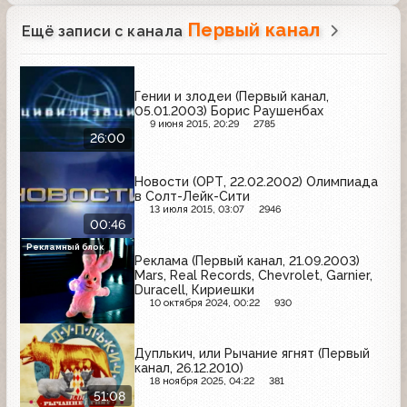
Первый канал
Ещё записи с канала
Гении и злодеи (Первый канал,
05.01.2003) Борис Раушенбах
9 июня 2015, 20:29
2785
26:00
Новости (ОРТ, 22.02.2002) Олимпиада
в Солт-Лейк-Сити
13 июля 2015, 03:07
2946
00:46
Рекламный блок
Реклама (Первый канал, 21.09.2003)
Mars, Real Records, Chevrolet, Garnier,
Duracell, Кириешки
10 октября 2024, 00:22
930
Дуплькич, или Рычание ягнят (Первый
канал, 26.12.2010)
18 ноября 2025, 04:22
381
51:08