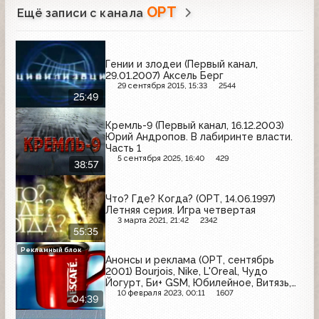
ОРТ
Ещё записи с канала
Гении и злодеи (Первый канал,
29.01.2007) Аксель Берг
29 сентября 2015, 15:33
2544
25:49
Кремль-9 (Первый канал, 16.12.2003)
Юрий Андропов. В лабиринте власти.
Часть 1
5 сентября 2025, 16:40
429
38:57
Что? Где? Когда? (ОРТ, 14.06.1997)
Летняя серия. Игра четвертая
3 марта 2021, 21:42
2342
55:35
Рекламный блок
Анонсы и реклама (ОРТ, сентябрь
2001) Bourjois, Nike, L'Oreal, Чудо
Йогурт, Би+ GSM, Юбилейное, Витязь,
Балтика, Биттнер, Nescafe
10 февраля 2023, 00:11
1607
04:39