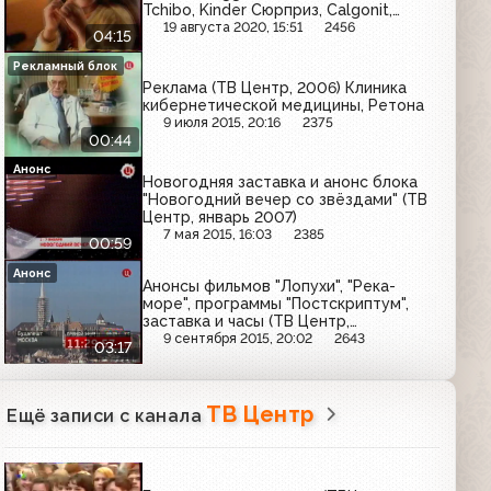
Tchibo, Kinder Сюрприз, Calgonit,
Maybelline, Domestos, Импаза, Наши
19 августа 2020, 15:51
2456
04:15
дети
Рекламный блок
Реклама (ТВ Центр, 2006) Клиника
кибернетической медицины, Ретона
9 июля 2015, 20:16
2375
00:44
Анонс
Новогодняя заставка и анонс блока
"Новогодний вечер со звёздами" (ТВ
Центр, январь 2007)
7 мая 2015, 16:03
2385
00:59
Анонс
Анонсы фильмов "Лопухи", "Река-
море", программы "Постскриптум",
заставка и часы (ТВ Центр,
26.01.2008)
9 сентября 2015, 20:02
2643
03:17
ТВ Центр
Ещё записи с канала