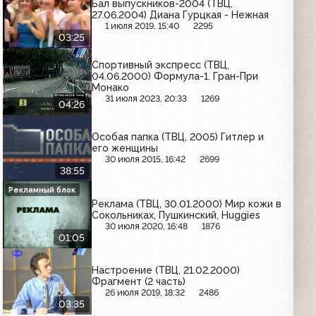
Бал выпускников-2004 (ТВЦ,
27.06.2004) Диана Гурцкая - Нежная
1 июля 2019, 15:40
2295
03:25
Спортивный экспресс (ТВЦ,
04.06.2000) Формула-1. Гран-При
Монако
31 июля 2023, 20:33
1269
04:26
Особая папка (ТВЦ, 2005) Гитлер и
его женщины
30 июля 2015, 16:42
2699
38:55
Рекламный блок
Реклама (ТВЦ, 30.01.2000) Мир кожи в
Сокольниках, Пушкинский, Huggies
30 июля 2020, 16:48
1876
01:05
Настроение (ТВЦ, 21.02.2000)
Фрагмент (2 часть)
26 июля 2019, 18:32
2486
03:35