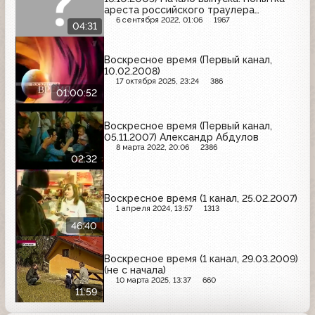
ареста российского траулера
норвежскими пограничниками возле
6 сентября 2022, 01:06
1967
04:31
Шпицбергена
Воскресное время (Первый канал,
10.02.2008)
17 октября 2025, 23:24
386
01:00:52
Воскресное время (Первый канал,
05.11.2007) Александр Абдулов
8 марта 2022, 20:06
2386
02:32
Воскресное время (1 канал, 25.02.2007)
1 апреля 2024, 13:57
1313
46:40
Воскресное время (1 канал, 29.03.2009)
(не с начала)
10 марта 2025, 13:37
660
11:59