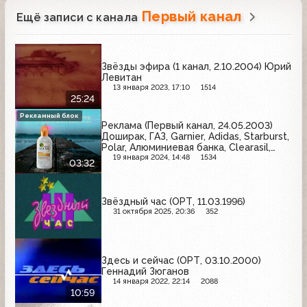
Первый канал
Ещё записи с канала
Звёзды эфира (1 канал, 2.10.2004) Юрий
Левитан
13 января 2023, 17:10
1514
25:24
Рекламный блок
Реклама (Первый канал, 24.05.2003)
Доширак, ГАЗ, Garnier, Adidas, Starburst,
Polar, Алюминиевая банка, Clearasil,
Twixels
19 января 2024, 14:48
1534
03:32
Звёздный час (ОРТ, 11.03.1996)
31 октября 2025, 20:36
352
Здесь и сейчас (ОРТ, 03.10.2000)
Геннадий Зюганов
14 января 2022, 22:14
2088
10:59