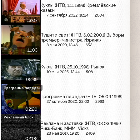
Куклы (НТВ, 1.11.1998) Кремлёвские
казаки
7 сентября 2022, 16:24
2004
13:07
Тушите свет! (НТВ, 6.02.2001) Выборы
премьер-министра Израиля
8 мая 2023, 18:46
1652
11:03
Куклы (НТВ, 25.10.1998) Рынок
10 мая 2025, 12:44
508
08:39
Программа передач
Программа передач (НТВ, 05.09.1998)
27 октября 2020, 22:02
2963
02:20
Рекламный блок
Реклама и заставки (НТВ, 03.03.1995)
Рикк-Банк, МММ, Vicks
23 мая 2017, 19:20
2409
02:08