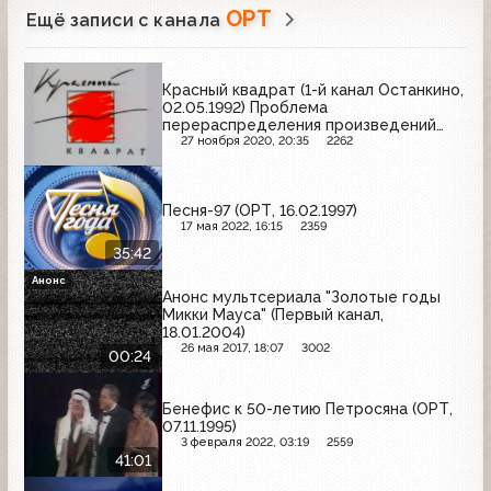
ОРТ
Ещё записи с канала
Красный квадрат (1-й канал Останкино,
02.05.1992) Проблема
перераспределения произведений
искусств в музеях
27 ноября 2020, 20:35
2262
Песня-97 (ОРТ, 16.02.1997)
17 мая 2022, 16:15
2359
35:42
Анонс
Анонс мультсериала "Золотые годы
Микки Мауса" (Первый канал,
18.01.2004)
26 мая 2017, 18:07
3002
00:24
Бенефис к 50-летию Петросяна (ОРТ,
07.11.1995)
3 февраля 2022, 03:19
2559
41:01