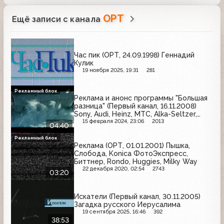
ОРТ
Ещё записи с канала
Час пик (ОРТ, 24.09.1998) Геннадий
Кулик
19 ноября 2025, 19:31
281
Рекламный блок
Реклама и анонс программы "Большая
разница" (Первый канал, 16.11.2008)
Sony, Audi, Heinz, МТС, Alka-Seltzer,
Volvo, Omsa, Vitek, Имунеле, Snickers,
15 февраля 2024, 23:06
2013
04:40
Балтика, Причуда
Рекламный блок
Реклама (ОРТ, 01.01.2001) Пышка,
Слобода, Konica ФотоЭкспресс,
Биттнер, Rondo, Huggies, Milky Way
22 декабря 2020, 02:54
2743
03:20
Искатели (Первый канал, 30.11.2005)
Загадка русского Иерусалима
19 сентября 2025, 16:46
392
38:53