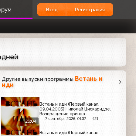
орум
Вход
Регистрация
ледней
Встань и
Другие выпуски программы
иди
Встань и иди (Первый канал,
09.04.2005) Николай Цискаридзе.
Возвращение принца
7 сентября 2025, 01:37
421
26:04
Встань и иди (Первый канал,