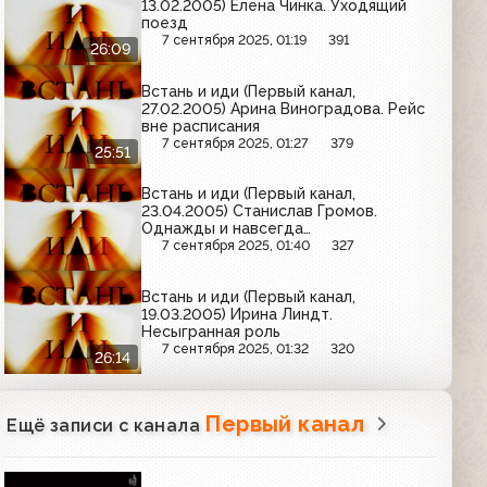
13.02.2005) Елена Чинка. Уходящий
поезд
7 сентября 2025, 01:19
391
26:09
Встань и иди (Первый канал,
27.02.2005) Арина Виноградова. Рейс
вне расписания
7 сентября 2025, 01:27
379
25:51
Встань и иди (Первый канал,
23.04.2005) Станислав Громов.
Однажды и навсегда…
7 сентября 2025, 01:40
327
Встань и иди (Первый канал,
19.03.2005) Ирина Линдт.
Несыгранная роль
7 сентября 2025, 01:32
320
26:14
Первый канал
Ещё записи с канала