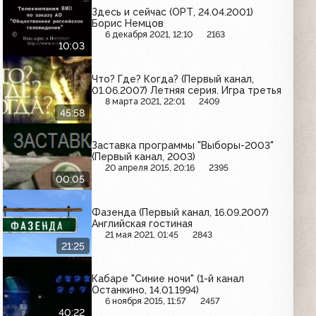
Здесь и сейчас (ОРТ, 24.04.2001)
Борис Немцов
6 декабря 2021, 12:10
2163
10:03
Что? Где? Когда? (Первый канал,
01.06.2007) Летняя серия. Игра третья
8 марта 2021, 22:01
2409
45:58
Заставка программы "Выборы-2003"
(Первый канал, 2003)
20 апреля 2015, 20:16
2395
00:05
Фазенда (Первый канал, 16.09.2007)
Английская гостиная
21 мая 2021, 01:45
2843
21:25
Кабаре "Синие ночи" (1-й канал
Останкино, 14.01.1994)
6 ноября 2015, 11:57
2457
40:22