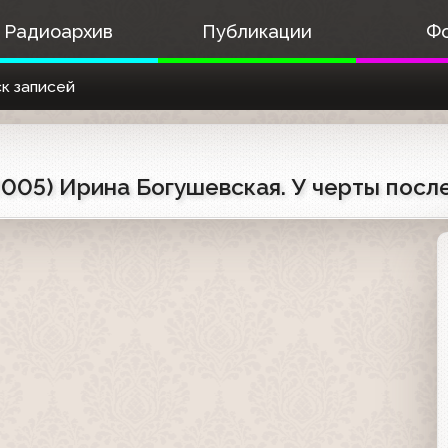
Радиоархив
Публикации
Ф
к записей
.2005) Ирина Богушевская. У черты пос