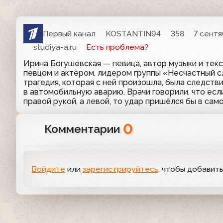
Первый канал
KOSTANTIN94
358
7 сентя
studiya-a.ru
Есть проблема?
Ирина Богушевская — певица, автор музыки и те
певцом и актёром, лидером группы «Несчастный 
трагедия, которая с ней произошла, была следстви
в автомобильную аварию. Врачи говорили, что есл
правой рукой, а левой, то удар пришёлся бы в сам
0
Комментарии
Войдите
или
зарегистрируйтесь
, чтобы добавит