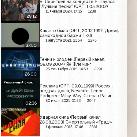
В. Леонтьев на концерте Р. Паулса
"Лучшие песни" (ОРТ, 1.05.2002)
11 января 2024, 17:15
1238
29:12
Как это было (ОРТ, 20.12.1997) Дрейф
самоходной баржи Т-36
1 августа 2021, 21:54
2275
37:50
Гении и злодеи (Первый канал,
09.09.2004) Ян Флеминг
25 сентября 2015, 14:53
2291
26:00
Рекламный блок
Реклама (ОРТ, 09.01.1999) Россия -
щедрая душа, Nescafe, Lenor,
Pedigree, Milky Way, Степан Разин,
Sprite
30 июля 2021, 01:52
2047
02:36
Ударная сила (Первый канал,
28.08.2003) Смертельный «Град»
1 февраля 2015, 17:46
2381