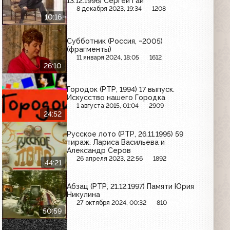
13.12.1996) Сергей Гай
8 декабря 2023, 19:34
1208
10:16
Субботник (Россия, ~2005)
(фрагменты)
11 января 2024, 18:05
1612
26:10
Городок (РТР, 1994) 17 выпуск.
Искусство нашего Городка
1 августа 2015, 01:04
2909
24:52
Русское лото (РТР, 26.11.1995) 59
тираж. Лариса Васильева и
Александр Серов
26 апреля 2023, 22:56
1892
44:21
Абзац (РТР, 21.12.1997) Памяти Юрия
Никулина
27 октября 2024, 00:32
810
50:59