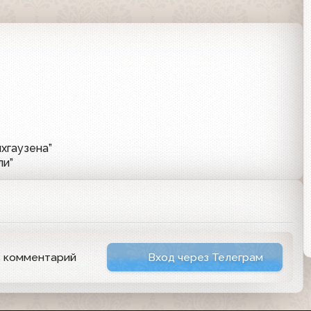
хгаузена”
ли”
ь комментарий
Вход через Телеграм