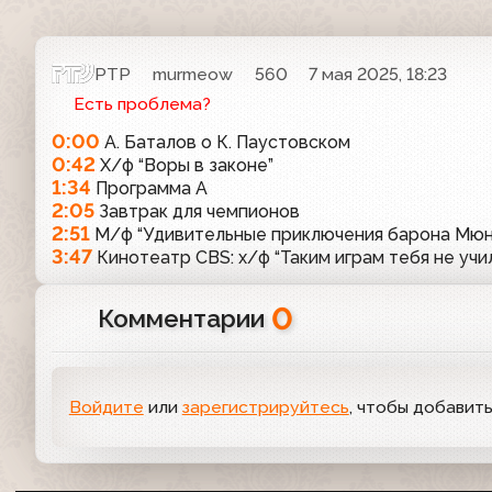
РТР
murmeow
560
7 мая 2025, 18:23
Есть проблема?
0:00
А. Баталов о К. Паустовском
0:42
Х/ф “Воры в законе”
1:34
Программа А
2:05
Завтрак для чемпионов
2:51
М/ф “Удивительные приключения барона Мюн
3:47
Кинотеатр CBS: х/ф “Таким играм тебя не учи
0
Комментарии
Войдите
или
зарегистрируйтесь
, чтобы добавит