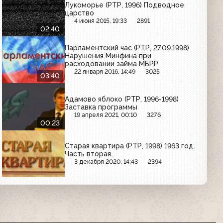
Лукоморье (РТР, 1996) Подводное
царство
4 июня 2015, 19:33
2891
02:40
Парламентский час (РТР, 27.09.1998)
Нарушения Минфина при
расходовании займа МБРР
22 января 2016, 14:49
3025
03:40
Адамово яблоко (РТР, 1996-1998)
Заставка программы
19 апреля 2021, 00:10
3276
00:23
Старая квартира (РТР, 1998) 1963 год.
Часть вторая.
3 декабря 2020, 14:43
2394