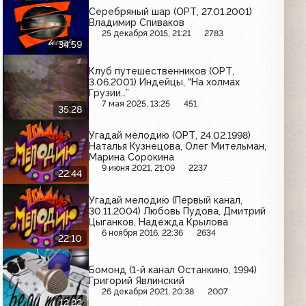
Серебряный шар (ОРТ, 27.01.2001)
Владимир Спиваков
25 декабря 2015, 21:21
2783
34:59
Клуб путешественников (ОРТ,
3.06.2001) Индейцы, “На холмах
Грузии…”
7 мая 2025, 13:25
451
35:28
Угадай мелодию (ОРТ, 24.02.1998)
Наталья Кузнецова, Олег Мительман,
Марина Сорокина
9 июня 2021, 21:09
2237
22:44
Угадай мелодию (Первый канал,
30.11.2004) Любовь Пудова, Дмитрий
Цыганков, Надежда Крылова
6 ноября 2016, 22:36
2634
22:10
Бомонд (1-й канал Останкино, 1994)
Григорий Явлинский
26 декабря 2021, 20:38
2007
12:22