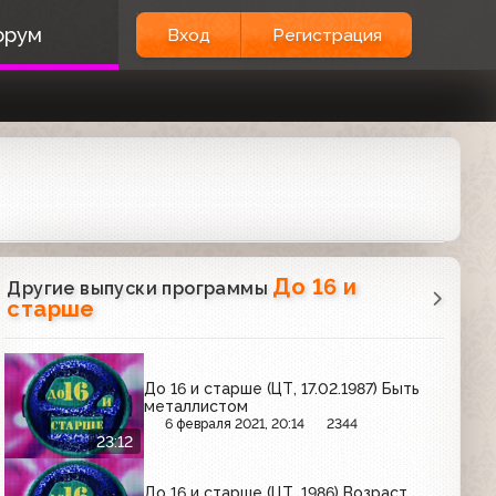
орум
Вход
Регистрация
До 16 и
Другие выпуски программы
старше
До 16 и старше (ЦТ, 17.02.1987) Быть
металлистом
6 февраля 2021, 20:14
2344
23:12
До 16 и старше (ЦТ, 1986) Возраст