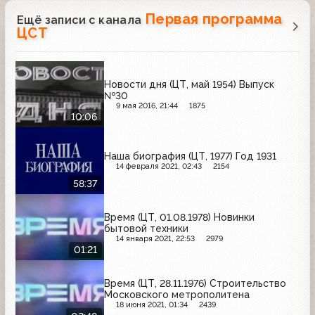
Первая программа
Ещё записи с канала
ЦСТ
Новости дня (ЦТ, май 1954) Выпуск
№30
9 мая 2016, 21:44
1875
10:06
Наша биография (ЦТ, 1977) Год 1931
14 февраля 2021, 02:43
2154
58:37
Время (ЦТ, 01.08.1978) Новинки
бытовой техники
14 января 2021, 22:53
2979
01:21
Время (ЦТ, 28.11.1976) Строительство
Московского метрополитена
18 июня 2021, 01:34
2439