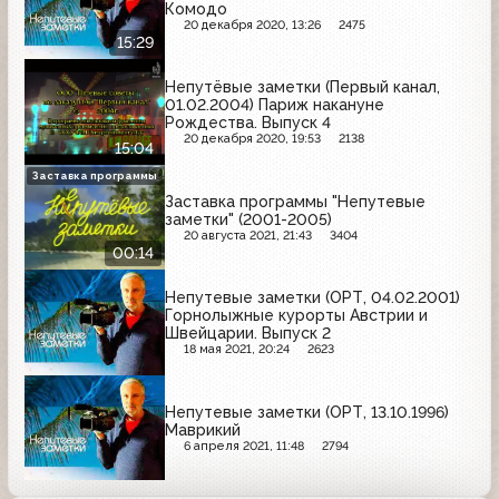
Комодо
20 декабря 2020, 13:26
2475
15:29
Непутёвые заметки (Первый канал,
01.02.2004) Париж накануне
Рождества. Выпуск 4
20 декабря 2020, 19:53
2138
15:04
Заставка программы
Заставка программы "Непутевые
заметки" (2001-2005)
20 августа 2021, 21:43
3404
00:14
Непутевые заметки (ОРТ, 04.02.2001)
Горнолыжные курорты Австрии и
Швейцарии. Выпуск 2
18 мая 2021, 20:24
2623
Непутевые заметки (ОРТ, 13.10.1996)
Маврикий
6 апреля 2021, 11:48
2794