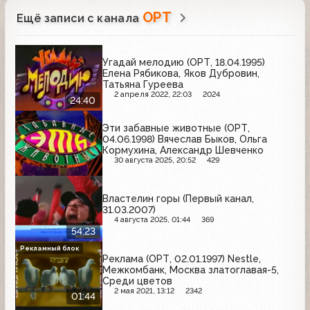
ОРТ
Ещё записи с канала
Угадай мелодию (ОРТ, 18.04.1995)
Елена Рябикова, Яков Дубровин,
Татьяна Гуреева
2 апреля 2022, 22:03
2024
24:40
Эти забавные животные (ОРТ,
04.06.1998) Вячеслав Быков, Ольга
Кормухина, Александр Шевченко
30 августа 2025, 20:52
429
Властелин горы (Первый канал,
31.03.2007)
4 августа 2025, 01:44
369
54:23
Рекламный блок
Реклама (ОРТ, 02.01.1997) Nestle,
Межкомбанк, Москва златоглавая-5,
Среди цветов
2 мая 2021, 13:12
2342
01:44