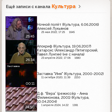
Культура
Ещё записи с канала
Ночной полёт (Культура, 6.06.2006)
Алексей Лукьянов
25 мая 2022, 17:25
1645
25:45
Апокриф (Культура, 19.06.2007)
Катарсис (Александр Пятигорский,
Павел Лунгин) (не с начала)
23 апреля 2022, 17:06
1680
26:34
Заставка
Заставка "Имя" (Культура, 2000-2002)
11 октября 2020, 11:39
2210
00:11
Д.ф. “Вера” (режиссёр - Анна
Филимонова, 2001) (Культура,
10.04.2004)
1 апреля 2024, 14:22
1391
24:50