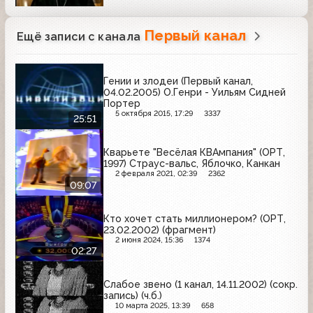
Первый канал
Ещё записи с канала
Гении и злодеи (Первый канал,
04.02.2005) О.Генри - Уильям Сидней
Портер
5 октября 2015, 17:29
3337
25:51
Кварьете "Весёлая КВАмпания" (ОРТ,
1997) Страус-вальс, Яблочко, Канкан
2 февраля 2021, 02:39
2362
09:07
Кто хочет стать миллионером? (ОРТ,
23.02.2002) (фрагмент)
2 июня 2024, 15:36
1374
02:27
Слабое звено (1 канал, 14.11.2002) (сокр.
запись) (ч.б.)
10 марта 2025, 13:39
658