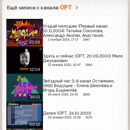
ОРТ
Ещё записи с канала
Угадай мелодию (Первый канал,
10.11.2004) Татьяна Соколова,
Александр Акопян, Анастасия
Кулешова
1 ноября 2016, 17:17
2847
22:06
Здесь и сейчас (ОРТ, 20.09.2000) Мило
Джуканович
21 января 2022, 22:47
1860
12:04
Звёздный час (1-й канал Останкино,
1992) Ведущие - Елена Шмелёва и
Игорь Бушмелёв
29 июня 2016, 23:40
3959
39:01
Далее
Далее (ОРТ, 24.10.2001)
20 января 2015, 12:56
3575
00:12