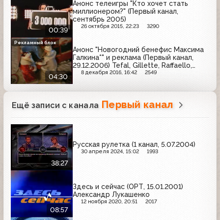
Анонс телеигры "Кто хочет стать
миллионером?" (Первый канал,
сентябрь 2005)
26 октября 2015, 22:23
3290
00:39
Рекламный блок
Анонс "Новогодний бенефис Максима
Галкина*" и реклама (Первый канал,
29.12.2006) Tefal, Gillette, Raffaello,
Русский фейерверк, Балтимор, Visa
8 декабря 2016, 16:42
2549
04:30
Первый канал
Ещё записи с канала
Русская рулетка (1 канал, 5.07.2004)
30 апреля 2024, 15:02
1993
38:27
Здесь и сейчас (ОРТ, 15.01.2001)
Александр Лукашенко
12 ноября 2020, 20:51
2017
08:57