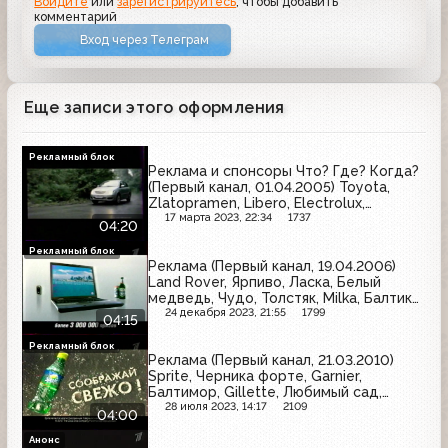
Войдите
или
зарегистрируйтесь
, чтобы добавить
комментарий
Вход через Телеграм
Еще записи этого оформления
Рекламный блок
Реклама и спонсоры Что? Где? Когда?
(Первый канал, 01.04.2005) Toyota,
Zlatopramen, Libero, Electrolux,
Head&Shoulders, Nokia, Лукойл, Охота
17 марта 2023, 22:34
1737
04:20
Рекламный блок
Реклама (Первый канал, 19.04.2006)
Land Rover, Ярпиво, Ласка, Белый
медведь, Чудо, Толстяк, Milka, Балтика,
AOS, Gillette, Арсенальное, Ford,
24 декабря 2023, 21:55
1799
04:15
Nescafe
Рекламный блок
Реклама (Первый канал, 21.03.2010)
Sprite, Черника форте, Garnier,
Балтимор, Gillette, Любимый сад,
Лесной бальзам, Tide, Имунеле, Vichy,
28 июля 2023, 14:17
2109
04:00
Компливит, Maggi
Анонс