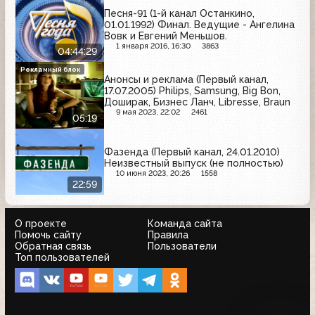
Песня-91 (1-й канал Останкино,
01.01.1992) Финал. Ведущие - Ангелина
Вовк и Евгений Меньшов.
1 января 2016, 16:30
3863
04:44:29
Рекламный блок
Анонсы и реклама (Первый канал,
17.07.2005) Philips, Samsung, Big Bon,
Доширак, Бизнес Ланч, Libresse, Braun
9 мая 2023, 22:02
2461
05:19
Фазенда (Первый канал, 24.01.2010)
Неизвестный выпуск (не полностью)
10 июня 2023, 20:26
1558
22:59
О проекте
Команда сайта
Помочь сайту
Правила
Обратная связь
Пользователи
Топ пользователей