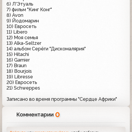
6) Л'Этуаль
7) фильм "Кинг Конг"
8) Avon
9) Йодомарин
10) Евросеть
11) Libero
12) Моя семья
13) Alka-Seltzer
14) альбом Серёги "Дискомалярия"
15) Hitachi
16) Garnier
17) Braun
18) Bourjois
19) Libresse
20) Евросеть
21) Schweppes
Записано во время программы "Сердце Африки"
0
Комментарии