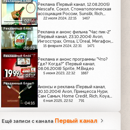
Рекламный блок
Реклама (Первый канал, 12.08.2005)
Nescafe, Сокол, Стоматологическая
ассоциация России, Sunsilk, Rich,
Охота, Балтимор, Венза, Grand,
22 июля 2024, 22:15
1467
02:56
Comet, Бочкарёв
Рекламный блок
Реклама и анонс фильма "Час пик-2"
(Первый канал, 23.10.2004) Avon,
Ингосстрах, Omsa, L'Oreal, Мегафон,
Милора, Лукойл, Красная линия,
15 февраля 2024, 22:31
1471
05:03
Добрый, Nokia, Ariel, Л'Этуаль,
Афлубин, Bridgestone, Garnier
Рекламный блок
Реклама и анонс программы "Что?
Где? Когда?" (Первый канал,
08.06.2008) Sprite, М.Видео
5 июня 2023, 22:32
1887
01:17
Рекламный блок
Анонсы и реклама (Первый канал,
30.10.2004) Avon, Принцесса Нури,
Сам Самыч, Home Credit, Rich, Koya,
Терафлю
6 мая 2025, 22:52
791
04:16
Первый канал
Ещё записи с канала