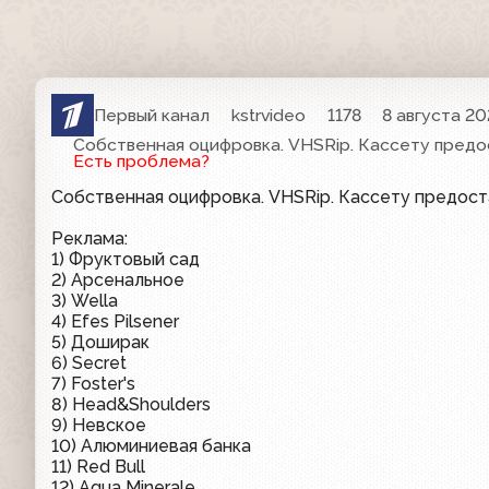
Первый канал
kstrvideo
1178
8 августа 20
Собственная оцифровка. VHSRip. Кассету предо
Есть проблема?
Собственная оцифровка. VHSRip. Кассету предос
Реклама:
1) Фруктовый сад
2) Арсенальное
3) Wella
4) Efes Pilsener
5) Доширак
6) Secret
7) Foster's
8) Head&Shoulders
9) Невское
10) Алюминиевая банка
11) Red Bull
12) Aqua Minerale