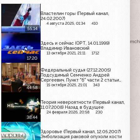
Властелин горы (Первый канал,
24.02.2007)
4 августа 2025, 01:34
410
55:14
ка. VHSRip. Кассету предоставил Максим Любушкин (mchk
Здесь и сейчас (ОРТ, 14.01.1999)
Владимир Ивановский
13 октября 2021, 21:11
1712
17:20
Федеральный судья (27.12.2005)
Подсудимый Семченко Андрей
Сергеевич. Пункт "б" части 2 статьи
105 УК РФ
15 октября 2025, 21:01
343
44:58
Теория невероятности (Первый канал,
11.07.2008) Назад в будущее
24 февраля 2026, 20:58
230
38:44
Здоровье (Первый канал, 12.05.2007)
Эмболизация раковой опухоли кости