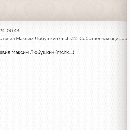
24, 00:43
ставил Максим Любушкин (mchk11), Собственная оцифров
тавил Максим Любушкин (mchk11)