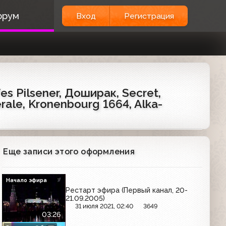
орум
Вход
Регистрация
s Pilsener, Доширак, Secret,
rale, Kronenbourg 1664, Alka-
Еще записи этого оформления
Начало эфира
Рестарт эфира (Первый канал, 20-
21.09.2005)
31 июля 2021, 02:40
3649
03:26