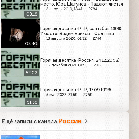
место. Юра Шатунов - Падают листья
8 апреля 2019, 18:41
2784
03:18
Горячая десятка (РТР, сентябрь 1996)
7 место. Вадим Байков - Ордынка
13 августа 2020, 01:32
2744
03:40
Горячая десятка (Россия, 24.12.2003)
27 декабря 2021, 01:55
2936
52:02
Горячая десятка (РТР, 17.09.1996)
5 мая 2022, 21:59
2759
51:58
Россия
Ещё записи с канала