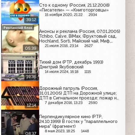
Сто к одному (Россия, 21.12.2008)
«Писатели» — «Книготорговцы»
15 ноября 2020, 21:22
2934
39:12
Рекламный блок
Анонсы и реклама (Россия, 07.01.2005)
Tchibo, Calve, BiMax, Фруктовый сад,
Hochland, Sorti, Майский чай, Миф,
Maggi
21 июля 2016, 23:14
2627
05:39
Тихий дом (РТР, декабрь 1993)
Дмитрий Якубовский
14 июля 2024, 16:18
1115
19:36
Дорожный патруль (Россия,
31.01.2005) ДТП на Дорожной улице;
ДТП в Сигнальном проезде; пожар на
Цветном бульваре
7 декабря 2016, 13:23
2590
12:14
Перпендикулярное кино (РТР,
24.10.1999) В гостях у "параллельного
мира" (фрагмент)
8 мая 2023, 18:25
1448
08:37