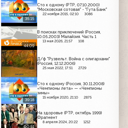
Сто к одному (РТР, 07.10.2000)
"Московская сотовая" - "Гута Банк"
22 ноября 2015, 02:10
3086
35:15
В поисках приключений (Россия,
10.05.2003) Малайзия. Часть 1
13 мая 2026, 21:57
108
44:09
Д/ф "Рузвельт. Война с олигархами"
(Россия, 12.12.2006)
25 мая 2022, 17:51
2729
Сто к одному (Россия, 30.11.2008)
«Чемпионы лета» — «Чемпионы
зимы»
15 ноября 2020, 21:10
2875
39:18
На здоровье (РТР, октябрь 1999)
Фрагмент
8 апреля 2024, 20:22
1212
00:51