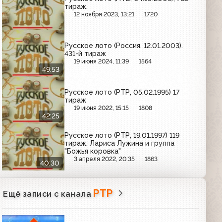
тираж.
12 ноября 2023, 13:21
1720
Русское лото (Россия, 12.01.2003).
431-й тираж
19 июня 2024, 11:39
1564
49:53
Русское лото (РТР, 05.02.1995) 17
тираж
19 июня 2022, 15:15
1808
42:25
Русское лото (РТР, 19.01.1997) 119
тираж. Лариса Лужина и группа
"Божья коровка"
3 апреля 2022, 20:35
1863
40:30
РТР
Ещё записи с канала