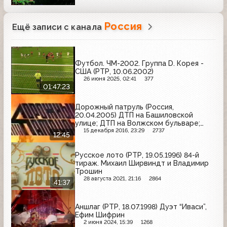
Россия
Ещё записи с канала
Футбол. ЧМ-2002. Группа D. Корея -
США (РТР, 10.06.2002)
26 июня 2025, 02:41
377
01:47:23
Дорожный патруль (Россия,
20.04.2005) ДТП на Башиловской
улице; ДТП на Волжском бульваре;
ДТП на Верхней Первомайской улице
15 декабря 2016, 23:29
2737
12:45
Русское лото (РТР, 19.05.1996) 84-й
тираж. Михаил Ширвиндт и Владимир
Трошин
28 августа 2021, 21:16
2864
41:37
Аншлаг (РТР, 18.07.1998) Дуэт “Иваси”,
Ефим Шифрин
2 июня 2024, 15:39
1268