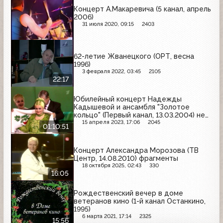
Концерт А.Макаревича (5 канал, апрель
2006)
31 июля 2020, 09:15
2403
62-летие Жванецкого (ОРТ, весна
1996)
3 февраля 2022, 03:45
2105
22:17
Юбилейный концерт Надежды
Кадышевой и ансамбля "Золотое
кольцо" (Первый канал, 13.03.2004) не
полностью
15 апреля 2023, 17:06
2045
01:10:51
Концерт Александра Морозова (ТВ
Центр, 14.08.2010) фрагменты
18 октября 2025, 02:43
330
16:05
Рождественский вечер в доме
ветеранов кино (1-й канал Останкино,
1995)
6 марта 2021, 17:14
2325
15:56