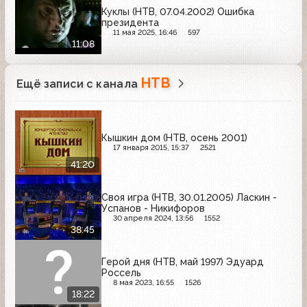
Куклы (НТВ, 07.04.2002) Ошибка
президента
11 мая 2025, 16:46
597
11:08
НТВ
Ещё записи с канала
Кышкин дом (НТВ, осень 2001)
17 января 2015, 15:37
2521
41:20
Своя игра (НТВ, 30.01.2005) Ласкин -
Успанов - Никифоров
30 апреля 2024, 13:56
1552
38:45
Герой дня (НТВ, май 1997) Эдуард
Россель
8 мая 2023, 16:55
1526
18:22