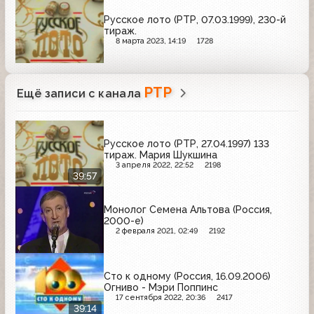
Русское лото (РТР, 07.03.1999), 230-й
тираж.
8 марта 2023, 14:19
1728
РТР
Ещё записи с канала
Русское лото (РТР, 27.04.1997) 133
тираж. Мария Шукшина
3 апреля 2022, 22:52
2198
39:57
Монолог Семена Альтова (Россия,
2000-е)
2 февраля 2021, 02:49
2192
Cто к одному (Россия, 16.09.2006)
Огниво - Мэри Поппинс
17 сентября 2022, 20:36
2417
39:14