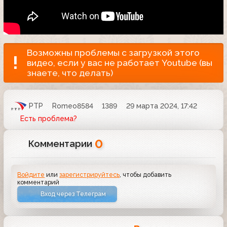
Возможны проблемы с загрузкой этого
видео, если у вас не работает Youtube (вы
знаете, что делать)
РТР
Romeo8584
1389
29 марта 2024, 17:42
Есть проблема?
0
Комментарии
Войдите
или
зарегистрируйтесь
, чтобы добавить
комментарий
Вход через Телеграм