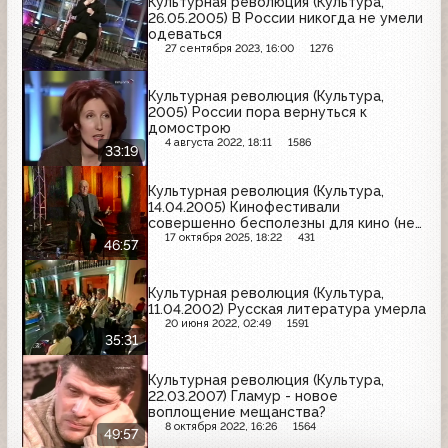
Культурная революция (Культура,
26.05.2005) В России никогда не умели
одеваться
27 сентября 2023, 16:00
1276
Культурная революция (Культура,
2005) России пора вернуться к
домострою
4 августа 2022, 18:11
1586
33:19
Культурная революция (Культура,
14.04.2005) Кинофестивали
совершенно бесполезны для кино (не
с начала)
17 октября 2025, 18:22
431
46:57
Культурная революция (Культура,
11.04.2002) Русская литература умерла
20 июня 2022, 02:49
1591
35:31
Культурная революция (Культура,
22.03.2007) Гламур - новое
воплощение мещанства?
8 октября 2022, 16:26
1564
49:57