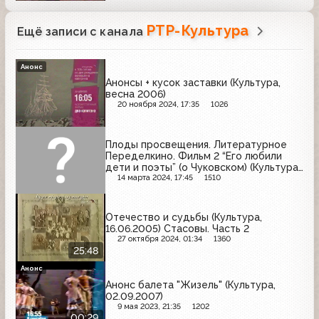
РТР-Культура
Ещё записи с канала
Анонс
Анонсы + кусок заставки (Культура,
весна 2006)
20 ноября 2024, 17:35
1026
Плоды просвещения. Литературное
Переделкино. Фильм 2 “Его любили
дети и поэты” (о Чуковском) (Культура,
13.05.2004)
14 марта 2024, 17:45
1510
Отечество и судьбы (Культура,
16.06.2005) Стасовы. Часть 2
27 октября 2024, 01:34
1360
25:48
Анонс
Анонс балета "Жизель" (Культура,
02.09.2007)
9 мая 2023, 21:35
1202
00:29