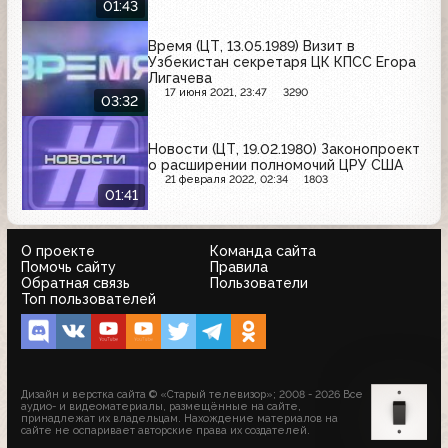
01:43
Время (ЦТ, 13.05.1989) Визит в
Узбекистан секретаря ЦК КПСС Егора
Лигачева
17 июня 2021, 23:47
3290
03:32
Новости (ЦТ, 19.02.1980) Законопроект
о расширении полномочий ЦРУ США
21 февраля 2022, 02:34
1803
01:41
О проекте
Команда сайта
Помочь сайту
Правила
Обратная связь
Пользователи
Топ пользователей
Дизайн и верстка сайта © «Старый телевизор»; 2008 - 2026 Все
аудио- и видеоматериалы, размещённые на сайте,
принадлежат их владельцам. Нахождение материалов на
сайте не оспаривает авторские права их создателей.