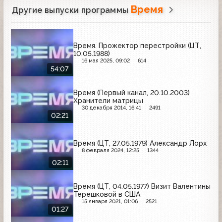
Время
Другие выпуски программы
Время. Прожектор перестройки (ЦТ,
10.05.1988)
16 мая 2025, 09:02
614
54:07
Время (Первый канал, 20.10.2003)
Хранители матрицы
30 декабря 2014, 16:41
2491
02:21
Время (ЦТ, 27.05.1979) Александр Лорх
8 февраля 2024, 12:25
1344
02:11
Время (ЦТ, 04.05.1977) Визит Валентины
Терешковой в США
15 января 2021, 01:06
2521
01:27