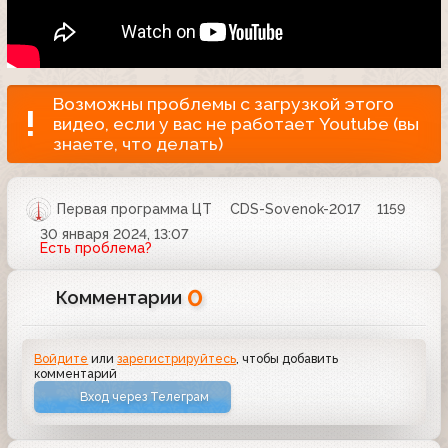
Возможны проблемы с загрузкой этого
видео, если у вас не работает Youtube (вы
знаете, что делать)
Первая программа ЦТ
CDS-Sovenok-2017
1159
30 января 2024, 13:07
Есть проблема?
0
Комментарии
Войдите
или
зарегистрируйтесь
, чтобы добавить
комментарий
Вход через Телеграм