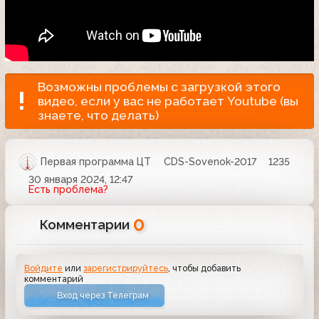
Возможны проблемы с загрузкой этого
видео, если у вас не работает Youtube (вы
знаете, что делать)
Первая программа ЦТ
CDS-Sovenok-2017
1235
30 января 2024, 12:47
Есть проблема?
0
Комментарии
Войдите
или
зарегистрируйтесь
, чтобы добавить
комментарий
Вход через Телеграм