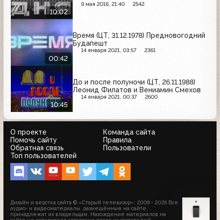
9 мая 2016, 21:40
2542
10:02
Время (ЦТ, 31.12.1978) Предновогодний
Будапешт
14 января 2021, 03:57
2361
00:42
До и после полуночи (ЦТ, 26.11.1988)
Леонид Филатов и Вениамин Смехов
14 января 2021, 00:37
2600
10:45
О проекте
Команда сайта
Помочь сайту
Правила
Обратная связь
Пользователи
Топ пользователей
Дизайн и верстка сайта © «Старый телевизор»; 2008 - 2026 Все
аудио- и видеоматериалы, размещённые на сайте,
принадлежат их владельцам. Нахождение материалов на
сайте не оспаривает авторские права их создателей.