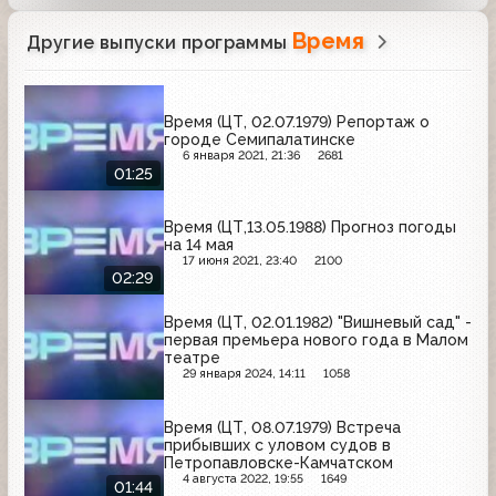
Время
Другие выпуски программы
Время (ЦТ, 02.07.1979) Репортаж о
городе Семипалатинске
6 января 2021, 21:36
2681
01:25
Время (ЦТ,13.05.1988) Прогноз погоды
на 14 мая
17 июня 2021, 23:40
2100
02:29
Время (ЦТ, 02.01.1982) "Вишневый сад" -
первая премьера нового года в Малом
театре
29 января 2024, 14:11
1058
Время (ЦТ, 08.07.1979) Встреча
прибывших с уловом судов в
Петропавловске-Камчатском
4 августа 2022, 19:55
1649
01:44