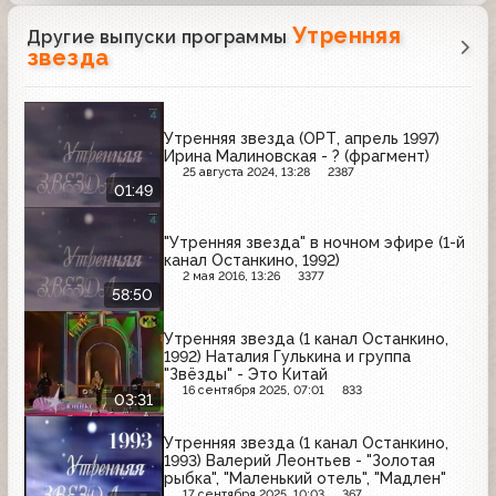
Утренняя
Другие выпуски программы
звезда
Утренняя звезда (ОРТ, апрель 1997)
Ирина Малиновская - ? (фрагмент)
25 августа 2024, 13:28
2387
01:49
"Утренняя звезда" в ночном эфире (1-й
канал Останкино, 1992)
2 мая 2016, 13:26
3377
58:50
Утренняя звезда (1 канал Останкино,
1992) Наталия Гулькина и группа
"Звёзды" - Это Китай
16 сентября 2025, 07:01
833
03:31
Утренняя звезда (1 канал Останкино,
1993) Валерий Леонтьев - "Золотая
рыбка", "Маленький отель", "Мадлен"
17 сентября 2025, 10:03
367