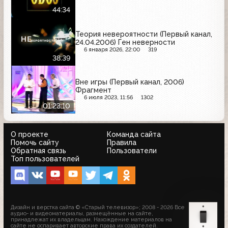
44:34
Теория невероятности (Первый канал,
24.04.2006) Ген неверности
6 января 2026, 22:00
319
38:39
Вне игры (Первый канал, 2006)
Фрагмент
6 июля 2023, 11:56
1302
01:23:10
О проекте
Команда сайта
Помочь сайту
Правила
Обратная связь
Пользователи
Топ пользователей
Дизайн и верстка сайта © «Старый телевизор»; 2008 - 2026 Все
аудио- и видеоматериалы, размещённые на сайте,
принадлежат их владельцам. Нахождение материалов на
сайте не оспаривает авторские права их создателей.