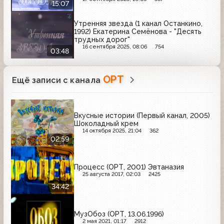
15:07
Утренняя звезда (1 канал Останкино,
1992) Екатерина Семёнова - "Десять
трудных дорог"
16 сентября 2025, 08:06
754
03:48
ОРТ
Ещё записи с канала
Вкусные истории (Первый канал, 2005)
Шоколадный крем
14 октября 2025, 21:04
362
02:59
Процесс (ОРТ, 2001) Эвтаназия
25 августа 2017, 02:03
2425
34:42
МузОбоз (ОРТ, 13.06.1996)
2 мая 2021, 01:17
2912