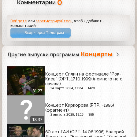
0
Комментарии
Войдите
или
зарегистрируйтесь
, чтобы добавить
комментарий
Вход через Телеграм
Концерты
Другие выпуски программы
Концерт Сплин на фестивале “Рок-
Киев” (ОРТ, 17.10.1999) (немного не с
начала)
14 марта 2024, 17:24
1429
31:27
Концерт Киркорова (РТР, ~1995)
(фрагмент)
2 августа 2025, 18:15
355
18:37
60 лет ГАИ (ОРТ, 14.08.1996) Валерий
Леонтьев - “Вечерний звон”, “Зелёный