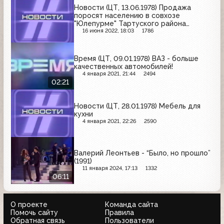
Новости (ЦТ, 13.06.1978) Продажа
поросят населению в совхозе
"Юлепурме" Тартуского района
Эстонии
16 июня 2022, 18:03
1786
Время (ЦТ, 09.01.1978) ВАЗ - больше
качественных автомобилей!
4 января 2021, 21:44
2494
02:21
Новости (ЦТ, 28.01.1978) Мебель для
кухни
4 января 2021, 22:26
2590
Валерий Леонтьев - “Было, но прошло”
(1991)
11 января 2024, 17:13
1332
06:11
О проекте
Команда сайта
Помочь сайту
Правила
Обратная связь
Пользователи