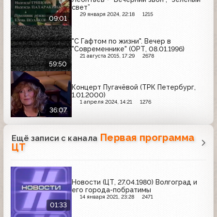
свет”
29 января 2024, 22:18
1215
09:01
"С Гафтом по жизни". Вечер в
"Современнике" (ОРТ, 08.01.1996)
21 августа 2015, 17:29
2678
59:50
Концерт Пугачёвой (ТРК Петербург,
1.01.2000)
1 апреля 2024, 14:21
1276
36:07
Первая программа
Ещё записи с канала
ЦТ
Новости (ЦТ, 27.04.1980) Волгоград и
его города-побратимы
14 января 2021, 23:28
2471
01:33