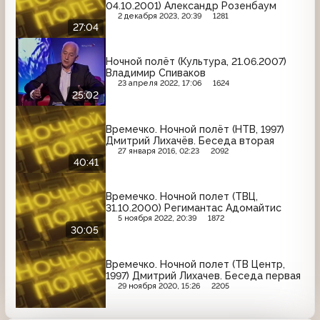
04.10.2001) Александр Розенбаум
2 декабря 2023, 20:39
1281
27:04
Ночной полёт (Культура, 21.06.2007)
Владимир Спиваков
23 апреля 2022, 17:06
1624
25:02
Времечко. Ночной полёт (НТВ, 1997)
Дмитрий Лихачёв. Беседа вторая
27 января 2016, 02:23
2092
40:41
Времечко. Ночной полет (ТВЦ,
31.10.2000) Регимантас Адомайтис
5 ноября 2022, 20:39
1872
30:05
Времечко. Ночной полет (ТВ Центр,
1997) Дмитрий Лихачев. Беседа первая
29 ноября 2020, 15:26
2205