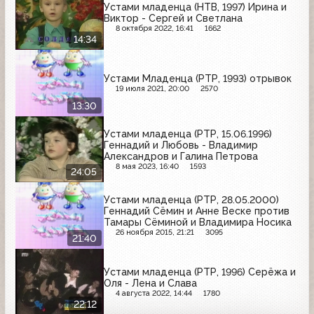
Устами младенца (НТВ, 1997) Ирина и
Виктор - Сергей и Светлана
8 октября 2022, 16:41
1662
14:34
Устами Младенца (РТР, 1993) отрывок
19 июля 2021, 20:00
2570
13:30
Устами младенца (РТР, 15.06.1996)
Геннадий и Любовь - Владимир
Александров и Галина Петрова
8 мая 2023, 16:40
1593
24:05
Устами младенца (РТР, 28.05.2000)
Геннадий Сёмин и Анне Веске против
Тамары Сёминой и Владимира Носика
26 ноября 2015, 21:21
3095
21:40
Устами младенца (РТР, 1996) Серёжа и
Оля - Лена и Слава
4 августа 2022, 14:44
1780
22:12