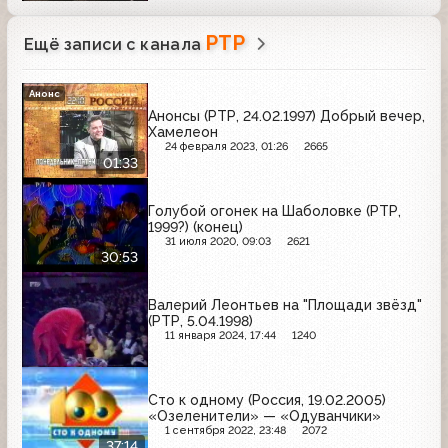
РТР
Ещё записи с канала
Анонс
Анонсы (РТР, 24.02.1997) Добрый вечер,
Хамелеон
24 февраля 2023, 01:26
2665
01:33
Голубой огонек на Шаболовке (РТР,
1999?) (конец)
31 июля 2020, 09:03
2621
30:53
Валерий Леонтьев на "Площади звёзд"
(РТР, 5.04.1998)
11 января 2024, 17:44
1240
Сто к одному (Россия, 19.02.2005)
«Озеленители» — «Одуванчики»
1 сентября 2022, 23:48
2072
37:14