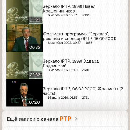
Зеркало (РТР, 1999) Павел
Крашенинников
6 марта 2016, 15:57
2602
10:26
Фрагмент программы "Зеркало",
реклама и спонсор (РТР, 15.09.2001)
8 октября 2022, 09:37
1856
06:35
Зеркало (РТР, 1999) Эдвард
Радзинский
3 марта 2016, 01:40
2610
23:32
Зеркало (РТР, 06.02.2000) Фрагмент (2
часть)
15 июля 2019, 01:53
2781
07:20
РТР
Ещё записи с канала