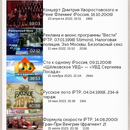
Концерт Дмитрия Хворостовского и
Рене Флеминг (Россия, 16.10.2006)
23 апреля 2022, 16:51
1865
59:03
Рекламный блок
Реклама и анонс программы "Вести"
(РТР, 07.01.1998) Stimorol, Налоговая
полиция, Эхо Москвы, Безопасный секс
11 мая 2022, 15:52
2036
02:12
Сто к одному (Россия, 09.11.2008)
«Щёлковское УВД» — «УВД Сергиева
Посада»
15 ноября 2020, 21:04
2944
38:53
Русское лото (РТР, 04.04.1999), 234-й
тираж
19 мая 2023, 16:38
1941
40:56
Формула скорости (РТР, 14.08.2000)
Гран-При Венгрии (фрагмент 2)
31 июля 2023, 20:36
1135