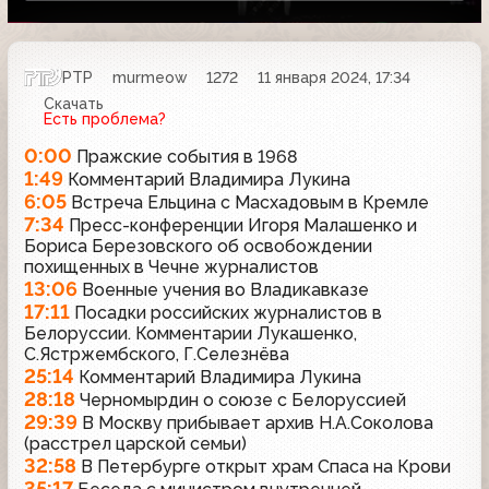
РТР
murmeow
1272
11 января 2024, 17:34
Скачать
Есть проблема?
0:00
Пражские события в 1968
1:49
Комментарий Владимира Лукина
6:05
Встреча Ельцина с Масхадовым в Кремле
7:34
Пресс-конференции Игоря Малашенко и
Бориса Березовского об освобождении
похищенных в Чечне журналистов
13:06
Военные учения во Владикавказе
17:11
Посадки российских журналистов в
Белоруссии. Комментарии Лукашенко,
С.Ястржембского, Г.Селезнёва
25:14
Комментарий Владимира Лукина
28:18
Черномырдин о союзе с Белоруссией
29:39
В Москву прибывает архив Н.А.Соколова
(расстрел царской семьи)
32:58
В Петербурге открыт храм Спаса на Крови
35:17