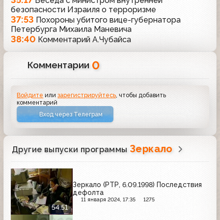
Беседа с министром внутренней
безопасности Израиля о терроризме
37:53
Похороны убитого вице-губернатора
Петербурга Михаила Маневича
38:40
Комментарий А.Чубайса
0
Комментарии
Войдите
или
зарегистрируйтесь
, чтобы добавить
комментарий
Вход через Телеграм
Зеркало
Другие выпуски программы
Зеркало (РТР, 6.09.1998) Последствия
дефолта
11 января 2024, 17:35
1275
54:51