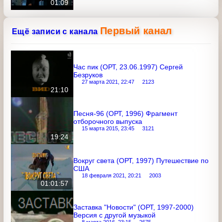
Sharp, Союзфарма
Анонс
Анонс (Первый канал, декабрь 2006)
«Первый дома»
21 июня 2020, 13:30
3483
01:09
Первый канал
Ещё записи с канала
Час пик (ОРТ, 23.06.1997) Сергей
Безруков
27 марта 2021, 22:47
2123
21:10
Песня-96 (ОРТ, 1996) Фрагмент
отборочного выпуска
15 марта 2015, 23:45
3121
19:24
Вокруг света (ОРТ, 1997) Путешествие
по США
18 февраля 2021, 20:21
2003
01:01:57