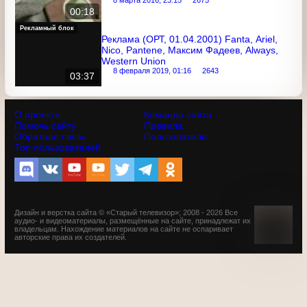
Заставка "Новости" (ОРТ, 1997-2000)
Версия с другой музыкой
8 марта 2016, 23:15
2675
00:18
Рекламный блок
Реклама (ОРТ, 01.04.2001) Fanta, Ariel,
Nico, Pantene, Максим Фадеев, Always,
Western Union
8 февраля 2019, 01:16
2643
03:37
О проекте
Команда сайта
Помочь сайту
Правила
Обратная связь
Пользователи
Топ пользователей
Дизайн и верстка сайта © «Старый телевизор»; 2008 - 2026 Все
аудио- и видеоматериалы, размещённые на сайте,
принадлежат их владельцам. Нахождение материалов на
сайте не оспаривает авторские права их создателей.