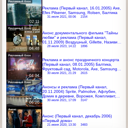
Еще записи этого оформления
Рекламный блок
Реклама (Первый канал, 16.01.2005) Axe,
Efes Pilsener, Samsung, Rolsen, Балтика
31 июля 2021, 00:06
2154
02:11
Рекламный блок
Анонс документального фильма "Тайны
любви" и реклама (Первый канал,
01.11.2009) Воздушный, Gillette,
Називин, Garnier, Доширак, Pampers,
28 июля 2023, 14:22
1896
04:48
Мегафон, Dolce&Gabbana, Kiwi,
Naturella, Snickers, Л'Этуаль
Рекламный блок
Реклама и анонс праздничного
концерта (Первый канал, 08.01.2005)
Балтика, Фруктовый сад, Motorola, Axe,
Samsung, Ярпиво, Nescafe
30 июля 2021, 21:29
2615
04:04
Рекламный блок
Анонсы и реклама (Первый канал,
20.11.2004) Sprite, Palmolive, Афлубин,
Домик в деревне, Ворожея,
Компливит, Ruscafe, Colgate, Visa,
30 июля 2021, 17:09
3147
06:20
Elseve, Grand, Реписан, МК, Savage,