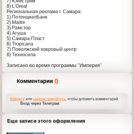
6) Умный обед
7) Юнистрим
8) L'Oreal
Региональная реклама г. Самара:
1) ПотенциалБанк
2) Maitre
3) Рамстор
4) Агуша
5) Самара-Пласт
6) Tropicana
7) Поволжский ковровый центр
8) Техносила
Записано во время программы "Империя"
0
Комментарии
Войдите
или
зарегистрируйтесь
, чтобы добавить
комментарий
Вход через Телеграм