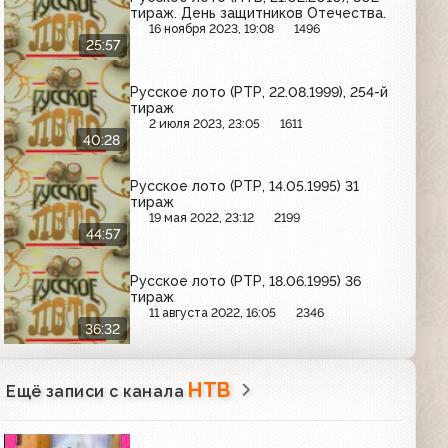
тираж. День защитников Отечества.
16 ноября 2023, 19:08
1496
25:57
Русское лото (РТР, 22.08.1999), 254-й
тираж
2 июля 2023, 23:05
1611
40:28
Русское лото (РТР, 14.05.1995) 31
тираж
19 мая 2022, 23:12
2199
44:57
Русское лото (РТР, 18.06.1995) 36
тираж
11 августа 2022, 16:05
2346
36:32
НТВ
Ещё записи с канала