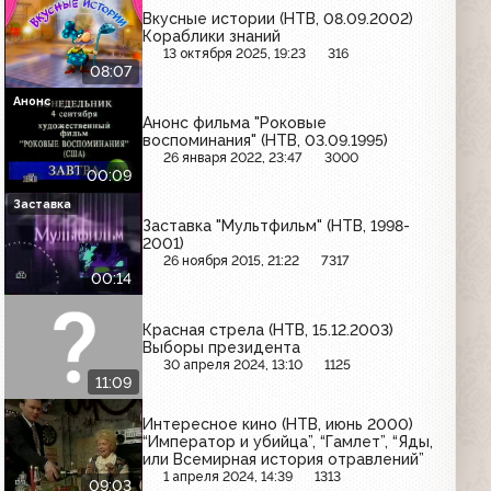
Вкусные истории (НТВ, 08.09.2002)
Кораблики знаний
13 октября 2025, 19:23
316
08:07
Анонс
Анонс фильма "Роковые
воспоминания" (НТВ, 03.09.1995)
26 января 2022, 23:47
3000
00:09
Заставка
Заставка "Мультфильм" (НТВ, 1998-
2001)
26 ноября 2015, 21:22
7317
00:14
Красная стрела (НТВ, 15.12.2003)
Выборы президента
30 апреля 2024, 13:10
1125
11:09
Интересное кино (НТВ, июнь 2000)
“Император и убийца”, “Гамлет”, “Яды,
или Всемирная история отравлений”
1 апреля 2024, 14:39
1313
09:03