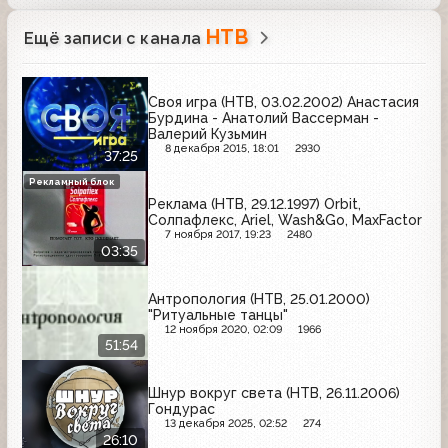
НТВ
Ещё записи с канала
Своя игра (НТВ, 03.02.2002) Анастасия
Бурдина - Анатолий Вассерман -
Валерий Кузьмин
8 декабря 2015, 18:01
2930
37:25
Рекламный блок
Реклама (НТВ, 29.12.1997) Orbit,
Солпафлекс, Ariel, Wash&Go, MaxFactor
7 ноября 2017, 19:23
2480
03:35
Антропология (НТВ, 25.01.2000)
"Ритуальные танцы"
12 ноября 2020, 02:09
1966
51:54
Шнур вокруг света (НТВ, 26.11.2006)
Гондурас
13 декабря 2025, 02:52
274
26:10