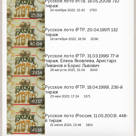
Русское лото (НТВ, 18.05.2008) 710
тираж
24 ноября 2022, 21:43
1750
25:59
Русское лото (РТР, 20.04.1997) 132
тираж
18 октября 2022, 18:39
2036
40:04
Русское лото (РТР, 31.03.1996) 77-й
тираж. Елена Яковлева, Аристарх
Ливанов и Борис Львович
28 августа 2021, 21:04
3043
39:14
Русское лото (РТР, 18.04.1999), 236-й
тираж
23 мая 2023, 17:24
1571
40:17
Русское лото (Россия, 11.05.2003), 448-
й тираж
21 июля 2024, 13:48
1814
45:16