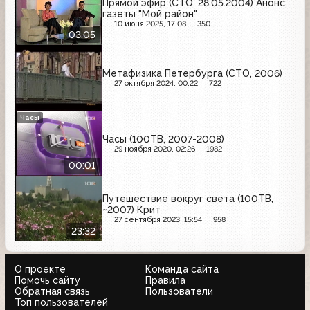
Прямой эфир (СТО, 28.05.2004) Анонс
газеты "Мой район"
10 июня 2025, 17:08
350
03:05
Метафизика Петербурга (СТО, 2006)
27 октября 2024, 00:22
722
Часы
Часы (100ТВ, 2007-2008)
29 ноября 2020, 02:26
1982
00:01
Путешествие вокруг света (100ТВ,
~2007) Крит
27 сентября 2023, 15:54
958
23:32
О проекте
Команда сайта
Помочь сайту
Правила
Обратная связь
Пользователи
Топ пользователей