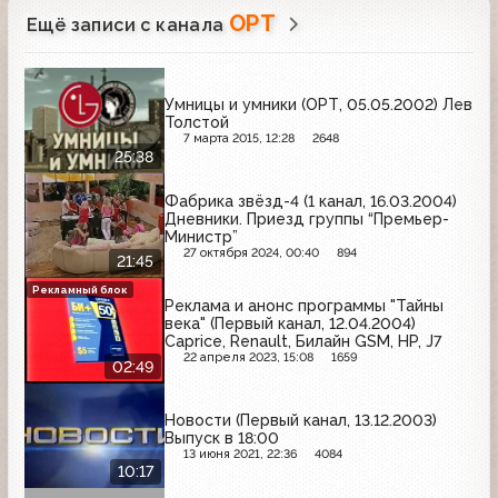
ОРТ
Ещё записи с канала
Умницы и умники (ОРТ, 05.05.2002) Лев
Толстой
7 марта 2015, 12:28
2648
25:38
Фабрика звёзд-4 (1 канал, 16.03.2004)
Дневники. Приезд группы “Премьер-
Министр”
27 октября 2024, 00:40
894
21:45
Рекламный блок
Реклама и анонс программы "Тайны
века" (Первый канал, 12.04.2004)
Caprice, Renault, Билайн GSM, HP, J7
22 апреля 2023, 15:08
1659
02:49
Новости (Первый канал, 13.12.2003)
Выпуск в 18:00
13 июня 2021, 22:36
4084
10:17