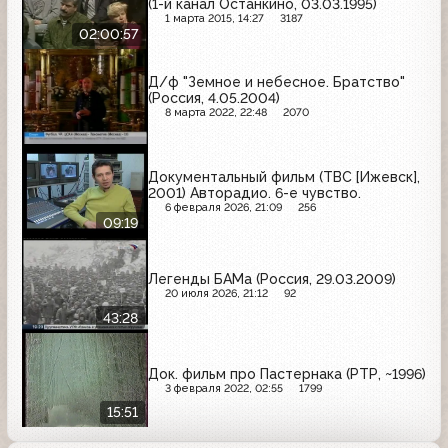
(1-й канал Останкино, 03.03.1995)
1 марта 2015, 14:27
3187
02:00:57
Д/ф "Земное и небесное. Братство"
(Россия, 4.05.2004)
8 марта 2022, 22:48
2070
Документальный фильм (ТВС [Ижевск],
2001) Авторадио. 6-е чувство.
6 февраля 2026, 21:09
256
09:19
Легенды БАМа (Россия, 29.03.2009)
20 июля 2026, 21:12
92
43:28
Док. фильм про Пастернака (РТР, ~1996)
3 февраля 2022, 02:55
1799
15:51