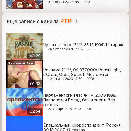
31 июля 2023, 20:46
1298
РТР
Ещё записи с канала
Русское лото (РТР, 25.12.1994) 11 тираж
26 октября 2021, 20:55
2519
40:25
Рекламный блок
Реклама (РТР, 09.07.2000) Pepsi Light,
L'Oreal, Orbit, Secret, Моя семья
10 августа 2020, 17:59
2998
01:32
Парламентский час (РТР, 27.09.1998)
Павловский Посад без денег и без
работы
22 января 2016, 14:48
2967
02:54
Специальный корреспондент (Россия,
09.12.2007) О сектах