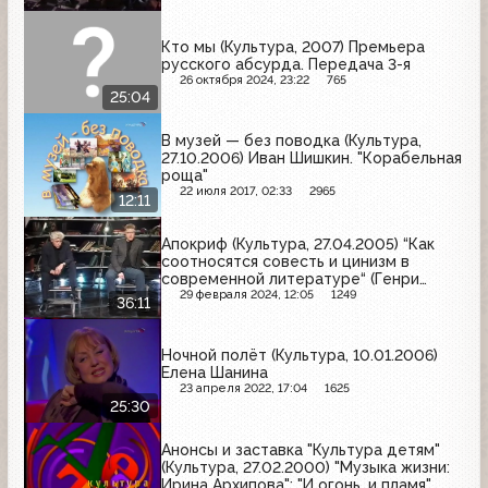
Кто мы (Культура, 2007) Премьера
русского абсурда. Передача 3-я
26 октября 2024, 23:22
765
25:04
В музей — без поводка (Культура,
27.10.2006) Иван Шишкин. "Корабельная
роща"
22 июля 2017, 02:33
2965
12:11
Апокриф (Культура, 27.04.2005) “Как
соотносятся совесть и цинизм в
современной литературе“ (Генри
Резник, Иван Демидов)
29 февраля 2024, 12:05
1249
36:11
Ночной полёт (Культура, 10.01.2006)
Елена Шанина
23 апреля 2022, 17:04
1625
25:30
Анонсы и заставка "Культура детям"
(Культура, 27.02.2000) "Музыка жизни:
Ирина Архипова"; "И огонь, и пламя"