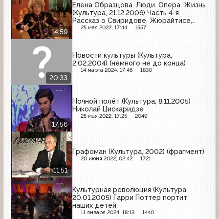
Елена Образцова. Люди. Опера. Жизнь
(Культура, 21.12.2006) Часть 4-я.
Рассказ о Свиридове, Жюрайтисе,
Аббадо
25 мая 2022, 17:44
1557
14:59
Новости культуры (Культура,
2.02.2004) (немного не до конца)
14 марта 2024, 17:46
1830
20:33
Ночной полёт (Культура, 8.11.2005)
Николай Цискаридзе
25 мая 2022, 17:25
2049
17:56
Графоман (Культура, 2002) (фрагмент)
20 июня 2022, 02:42
1721
11:51
Культурная революция (Культура,
20.01.2005) Гарри Поттер портит
наших детей
11 января 2024, 18:13
1440