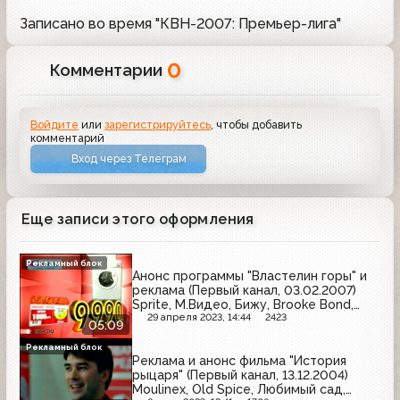
Записано во время "КВН-2007: Премьер-лига"
0
Комментарии
Войдите
или
зарегистрируйтесь
, чтобы добавить
комментарий
Вход через Телеграм
Еще записи этого оформления
Рекламный блок
Анонс программы "Властелин горы" и
реклама (Первый канал, 03.02.2007)
Sprite, М.Видео, Бижу, Brooke Bond,
L'Oreal, Tiret, Escada, Фервекс, Actimel,
29 апреля 2023, 14:44
2423
05:09
Махеевъ, Sorti, Toyota
Рекламный блок
Реклама и анонс фильма "История
рыцаря" (Первый канал, 13.12.2004)
Moulinex, Old Spice, Любимый сад,