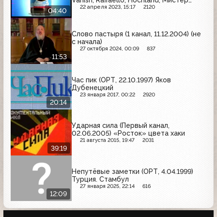
Мускул, Veet, Cheetos, Сам Самыч,
22 апреля 2023, 15:17
2120
04:40
Garnier, Maxwell House, Крутышка,
Samsung, Sorti
Слово пастыря (1 канал, 11.12.2004) (не
с начала)
27 октября 2024, 00:09
837
11:53
Час пик (ОРТ, 22.10.1997) Яков
Дубенецкий
23 января 2017, 00:22
2920
20:14
Ударная сила (Первый канал,
02.06.2005) «Росток» цвета хаки
21 августа 2015, 19:47
2031
39:19
Непутёвые заметки (ОРТ, 4.04.1999)
Турция. Стамбул
27 января 2025, 22:14
616
12:09