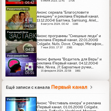
Samsung, Snickers, Л'Этуаль,
6 июля 2023, 12:41
1706
05:42
Бромгексин Берлин-Хеми, Home Credit,
Добрый, Pantene Pro-V, Avon
Рекламный блок
Анонс сериала "Благословите
женщину" и реклама (Первый канал,
13.12.2004) Балтика, Samsung, Ariel,
Афлубин, Fairy, Lenor
8 августа 2024, 00:42
1186
04:50
Рекламный блок
Анонс программы "Смешные люди" и
реклама (Первый канал, 22.01.2006)
Colgate, Nuts, Dove, Chappi, Мегафон,
Samsung
7 мая 2015, 17:37
2381
04:31
Рекламный блок
Анонс фильма "Водитель для Веры" и
реклама (Первый канал, 04.12.2004)
Nike, Nivea, J7, Бархатные ручки,
Мемория, Л'Этуаль, McDonald's, Herbal
15 февраля 2024, 22:58
1861
06:55
Essences, Tropicana, Новый жемчуг,
Афлубин, День Победы, Kodak,
Londacolor, Dell, Компливит, Tefal
Первый канал
Ещё записи с канала
Рекламный блок
Анонс "Фестиваль юмора" и реклама
(Первый канал, 01.05.2006) Colgate,
Vanish, Raffaello, Hochland, Мистер