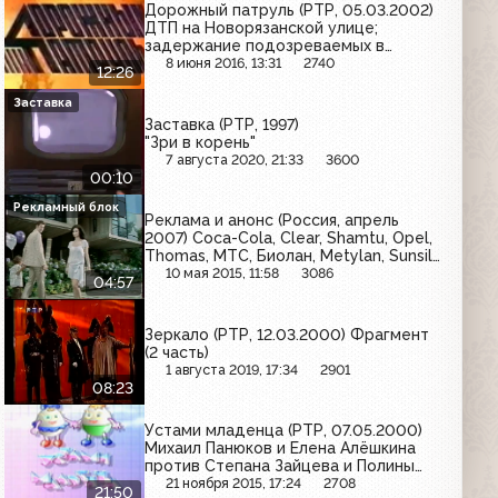
Дорожный патруль (РТР, 05.03.2002)
ДТП на Новорязанской улице;
задержание подозреваемых в
мошенничестве; труп мужчины в
8 июня 2016, 13:31
2740
12:26
Прибрежном проезде
Заставка
Заставка (РТР, 1997)
"Зри в корень"
7 августа 2020, 21:33
3600
00:10
Рекламный блок
Реклама и анонс (Россия, апрель
2007) Coca-Cola, Clear, Shamtu, Opel,
Thomas, МТС, Биолан, Metylan, Sunsilk,
Visa, IKEA
10 мая 2015, 11:58
3086
04:57
Зеркало (РТР, 12.03.2000) Фрагмент
(2 часть)
1 августа 2019, 17:34
2901
08:23
Устами младенца (РТР, 07.05.2000)
Михаил Панюков и Елена Алёшкина
против Степана Зайцева и Полины
Елумеевой
21 ноября 2015, 17:24
2708
21:50