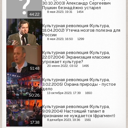
30.10.2003) Александр Сергеевич
Пушкин безнадёжно устарел
8 мая 2023, 19:31
1454
44:22
Культурная революция (Культура,
18.04.2002) Утечка мозгов полезна для
России
8 мая 2023, 16:50
1299
Культурная революция (Культура,
22.07.2004) Экранизация классики
угрожает культуре?
20 июня 2022, 03:02
1495
51:48
Культурная революция (Культура,
3.02.2005) Охрана природы - пустое
дело
13 октября 2023, 17:39
1650
50:26
Культурная революция (Культура,
9.09.2004) Настоящий талант в
признании не нуждается (фрагмент)
8 декабря 2023, 19:36
1561
17:38