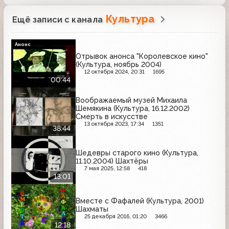
Культура
Ещё записи с канала
Анонс
Отрывок анонса "Королевское кино"
(Культура, ноябрь 2004)
12 октября 2024, 20:31
1695
00:44
Воображаемый музей Михаила
Шемякина (Культура, 16.12.2002)
Смерть в искусстве
13 октября 2023, 17:34
1351
38:44
Шедевры старого кино (Культура,
11.10.2004) Шахтёры
7 мая 2025, 12:58
418
13:01
Вместе с Фафалей (Культура, 2001)
Шахматы
25 декабря 2016, 01:20
3466
12:18