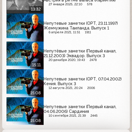
Австрия в ритме вальса (Каринтия)
27 января 2025, 22:10
578
13:32
Непутевые заметки (ОРТ, 23.11.1997)
Жемчужина Таиланда. Выпуск 1
6 апреля 2021, 11:51
1911
Непутёвые заметки (Первый канал,
21.12.2003) Эквадор. Выпуск 3
20 декабря 2020, 19:43
2478
15:11
Непутевые заметки (ОРТ, 07.04.2002)
Кения. Выпуск 3
12 августа 2021, 20:24
2006
15:08
Непутевые заметки (Первый канал,
04.06.2006) Сардиния
10 сентября 2021, 21:39
2445
15:08