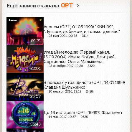
ОРТ
Ещё записи с канала
Анонс
Анонсы (ОРТ, 01.05.1999) "КВН-99";
"Лучшее, любимое, и только для вас"
25 мая 2021, 00:35
3114
01:21
Угадай мелодию (Первый канал,
15.09.2004) Ирина Богуш, Дмитрий
Сергиенко, Ольга Малышева
23 октября 2017, 19:29
3322
22:01
В поисках утраченного (ОРТ, 14.01.1999)
Клавдия Шульженко
10 января 2016, 13:13
2416
35:07
До 16 и старше (ОРТ, 1999?) Фрагмент
14 мая 2017, 10:57
2625
05:43