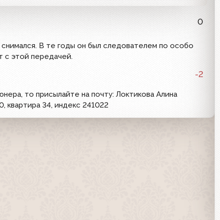
0
 снимался. В те годы он был следователем по особо
т с этой передачей.
-2
нера, то присылайте на почту: Локтикова Алина
0, квартира 34, индекс 241022