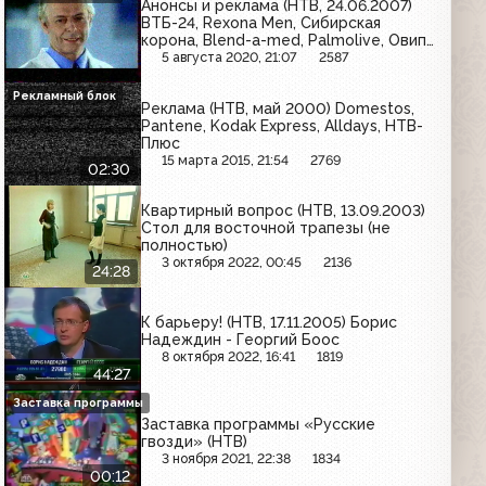
Анонсы и реклама (НТВ, 24.06.2007)
ВТБ-24, Rexona Men, Сибирская
корона, Blend-a-med, Palmolive, Овип
Локос, Johnson's,
5 августа 2020, 21:07
2587
Рекламный блок
Реклама (НТВ, май 2000) Domestos,
Pantene, Kodak Express, Alldays, НТВ-
Плюс
15 марта 2015, 21:54
2769
02:30
Квартирный вопрос (НТВ, 13.09.2003)
Стол для восточной трапезы (не
полностью)
3 октября 2022, 00:45
2136
24:28
К барьеру! (НТВ, 17.11.2005) Борис
Надеждин - Георгий Боос
8 октября 2022, 16:41
1819
44:27
Заставка программы
Заставка программы «Русские
гвозди» (НТВ)
3 ноября 2021, 22:38
1834
00:12