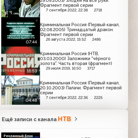
29.09.2003) Злодей на все руки.
Фрагмент первой серии
7 сентября 2022, 22:38
2718
Криминальная Россия (Первый канал,
02.08.2005) Тринадцатый дракон.
Фрагмент первой серии
26 августа 2022, 15:52
2486
07:44
Криминальная Россия (НТВ,
03.03.2000) Заложники "чёрного
золота". Часть вторая (фрагмент)
29 июля 2019, 16:50
3717
16:53
Криминальная Россия (Первый канал,
20.10.2003) Палачи. Фрагмент первой
серии
7 сентября 2022, 22:36
2225
04:48
НТВ
Ещё записи с канала
Рекламный блок