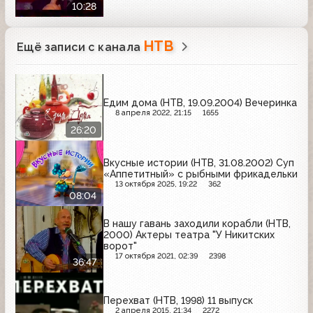
10:28
НТВ
Ещё записи с канала
Едим дома (НТВ, 19.09.2004) Вечеринка
8 апреля 2022, 21:15
1655
26:20
Вкусные истории (НТВ, 31.08.2002) Суп
«Аппетитный» с рыбными фрикадельки
13 октября 2025, 19:22
362
08:04
В нашу гавань заходили корабли (НТВ,
2000) Актеры театра "У Никитских
ворот"
17 октября 2021, 02:39
2398
36:47
Перехват (НТВ, 1998) 11 выпуск
2 апреля 2015, 21:34
2272