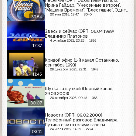
Песня-99 (ОРТ, 06.08.1999) Натали,
Ирина Гайдар, "Унесенные ветром",
"Машина Времени", "Блестящие", Эдита
Пьеха
20 мая 2015, 19:47
3040
39:54
Здесь и сейчас (ОРТ, 06.04.1999)
Владимир Платонов
4 октября 2021, 20:25
1895
17:37
Кривой эфир (1-й канал Останкино,
сентябрь 1993)
28 декабря 2021, 22:31
1943
11:45
Шутка за шуткой (Первый канал,
29.03.2003)
20 октября 2025, 00:48
365
30:07
Новости (ОРТ, 09.02.2000)
Телефонный разговор Владимира
Путина с читателями газеты
"Комсомольская правда"
24 июля 2019, 14:29
2794
03:11