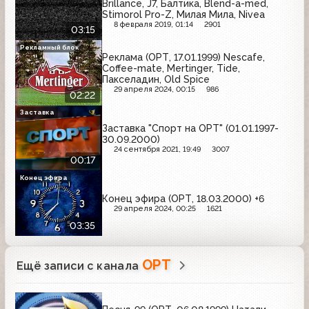
Brillance, J7, Балтика, Blend-a-med,
Stimorol Pro-Z, Милая Мила, Nivea
8 февраля 2019, 01:14
2901
03:15
Рекламный блок
Реклама (ОРТ, 17.01.1999) Nescafe,
Coffee-mate, Mertinger, Tide,
Пакселадин, Old Spice
29 апреля 2024, 00:15
986
02:22
Заставка
Заставка "Спорт на ОРТ" (01.01.1997-
30.09.2000)
24 сентября 2021, 19:49
3007
00:17
Конец эфира
Конец эфира (ОРТ, 18.03.2000) +6
29 апреля 2024, 00:25
1621
03:35
ОРТ
Ещё записи с канала